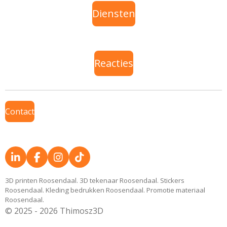
Diensten
Reacties
Contact
L
F
I
T
i
a
n
i
n
c
s
k
3D printen Roosendaal. 3D tekenaar Roosendaal. Stickers
k
e
t
T
Roosendaal. Kleding bedrukken Roosendaal. Promotie materiaal
e
b
a
o
Roosendaal.
d
o
g
k
© 2025 - 2026 Thimosz3D
I
o
r